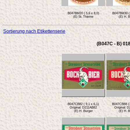
B047BM20 ( 5,6 x 8,0)
B047BM30 ( 
(E) St. Thieme
(E) H. 
Sortierung nach Etikettenserie
(B047C - B) 01
B047CB82 ( 9,1 x 6,1)
B047CB88 (1
Original: D211AB82
Original: 
(E) H. Burger
(E) H. 