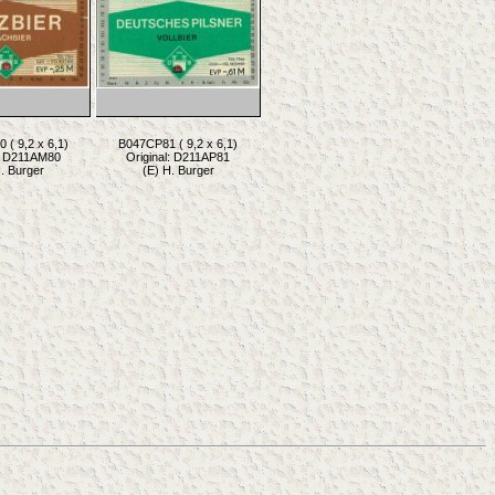
( 9,2 x 6,1)
B047CP81 ( 9,2 x 6,1)
l: D211AM80
Original: D211AP81
. Burger
(E) H. Burger