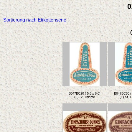
0
Sortierung nach Etikettenserie
B047BC20 ( 5,6 x 8,0)
B047BC30 ( 
(E) St. Thieme
(E) St. 