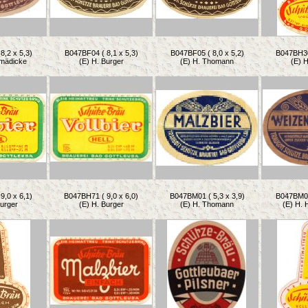
8,2 x 5,3)
B047BF04 ( 8,1 x 5,3)
B047BF05 ( 8,0 x 5,2)
B047BH30 
hmädicke
(E) H. Burger
(E) H. Thomann
(E) H
9,0 x 6,1)
B047BH71 ( 9,0 x 6,0)
B047BM01 ( 5,3 x 3,9)
B047BM03 
Burger
(E) H. Burger
(E) H. Thomann
(E) H. 