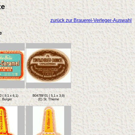
ze
zurück zur Brauerei-Verleger-Auswahl
e
( 9,1 x 6,1)
B047BF01 ( 5,1 x 3,9)
. Burger
(E) St. Thieme