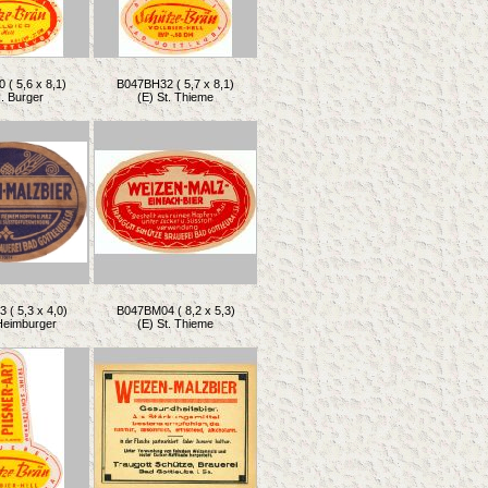
( 5,6 x 8,1)
B047BH32 ( 5,7 x 8,1)
. Burger
(E) St. Thieme
( 5,3 x 4,0)
B047BM04 ( 8,2 x 5,3)
Heimburger
(E) St. Thieme