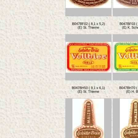
B047BF02 ( 8,1 x 5,2)
B047BF03 ( 
(E) St. Thieme
(E) K. Sc
B047BH50 ( 9,1 x 6,1)
B047BH70 ( 
(E) St. Thieme
(E) H. 