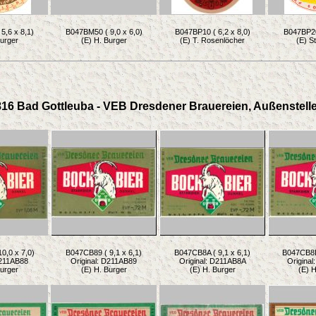
5,6 x 8,1)
B047BM50 ( 9,0 x 6,0)
B047BP10 ( 6,2 x 8,0)
B047BP20 
Burger
(E) H. Burger
(E) T. Rosenlöcher
(E) S
816 Bad Gottleuba - VEB Dresdener Brauereien, Außenstell
0,0 x 7,0)
B047CB89 ( 9,1 x 6,1)
B047CB8A ( 9,1 x 6,1)
B047CB8D 
D211AB88
Original: D211AB89
Original: D211AB8A
Origina
Burger
(E) H. Burger
(E) H. Burger
(E) H