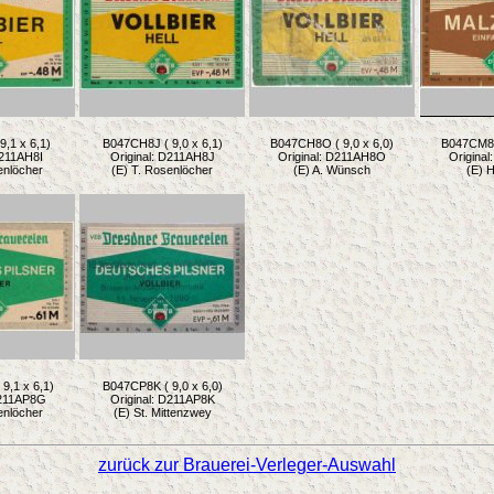
9,1 x 6,1)
B047CH8J ( 9,0 x 6,1)
B047CH8O ( 9,0 x 6,0)
B047CM80 
D211AH8I
Original: D211AH8J
Original: D211AH8O
Origina
enlöcher
(E) T. Rosenlöcher
(E) A. Wünsch
(E) H
9,1 x 6,1)
B047CP8K ( 9,0 x 6,0)
D211AP8G
Original: D211AP8K
enlöcher
(E) St. Mittenzwey
zurück zur Brauerei-Verleger-Auswahl