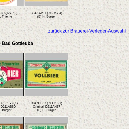
( 5,6 x 7,9)
B047BW01 ( 9,2 x 7,4)
t. Thieme
(E) H. Burger
zurück zur Brauerei-Verleger-Auswahl
e Bad Gottleuba
( 9,1 x 6,1)
B047CH87 ( 9,1 x 6,1)
l: D211AB8D
Original: D211AH87
. Burger
(E) H. Burger