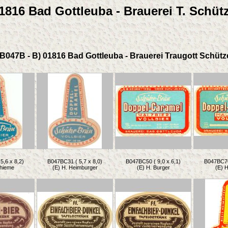
1816 Bad Gottleuba - Brauerei T. Schüt
(B047B - B) 01816 Bad Gottleuba - Brauerei Traugott Schütz
5,6 x 8,2)
B047BC31 ( 5,7 x 8,0)
B047BC50 ( 9,0 x 6,1)
B047BC70 
Thieme
(E) H. Heimburger
(E) H. Burger
(E) H