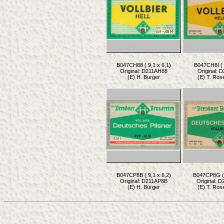
B047CH88 ( 9,1 x 6,1)
B047CH8I ( 
Original: D211AH88
Original: 
(E) H. Burger
(E) T. Ros
B047CP8B ( 9,1 x 6,2)
B047CP8G ( 
Original: D211AP8B
Original: 
(E) H. Burger
(E) T. Ros