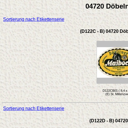
04720 Döbeln
Sortierung nach Etikettenserie
(D122C - B) 04720 Döb
D122CB01 ( 8,4 x 
(E) St. Mittenzw
Sortierung nach Etikettenserie
(D122D - B) 04720