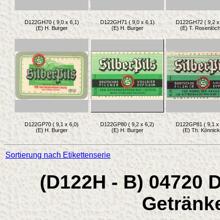
D122GH70 ( 9,0 x 6,1)
D122GH71 ( 9,0 x 6,1)
D122GH72 ( 9,2 x 
(E) H. Burger
(E) H. Burger
(E) T. Rosenlöc
D122GP70 ( 9,1 x 6,0)
D122GP80 ( 9,2 x 6,2)
D122GP81 ( 9,1 x 
(E) H. Burger
(E) H. Burger
(E) Th. Könnic
Sortierung nach Etikettenserie
(D122H - B) 04720 
Getränk