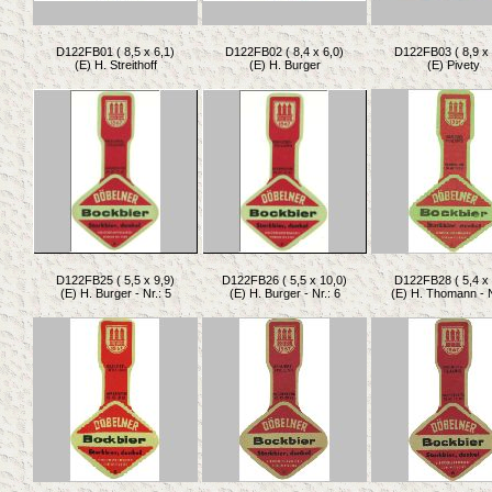
D122FB01 ( 8,5 x 6,1)
D122FB02 ( 8,4 x 6,0)
D122FB03 ( 8,9 x 
(E) H. Streithoff
(E) H. Burger
(E) Pivety
D122FB25 ( 5,5 x 9,9)
D122FB26 ( 5,5 x 10,0)
D122FB28 ( 5,4 x 
(E) H. Burger - Nr.: 5
(E) H. Burger - Nr.: 6
(E) H. Thomann - N