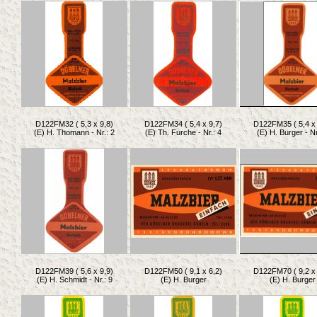
D122FM32 ( 5,3 x 9,8)
D122FM34 ( 5,4 x 9,7)
D122FM35 ( 5,4 x 
(E) H. Thomann - Nr.: 2
(E) Th. Furche - Nr.: 4
(E) H. Burger - Nr
D122FM39 ( 5,6 x 9,9)
D122FM50 ( 9,1 x 6,2)
D122FM70 ( 9,2 x 
(E) H. Schmidt - Nr.: 9
(E) H. Burger
(E) H. Burger