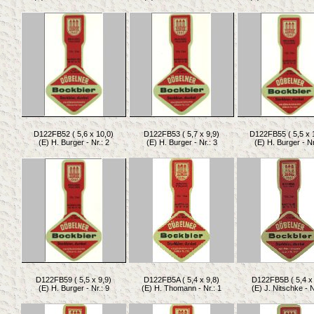
D122FB52 ( 5,6 x 10,0)
D122FB53 ( 5,7 x 9,9)
D122FB55 ( 5,5 x 
(E) H. Burger - Nr.: 2
(E) H. Burger - Nr.: 3
(E) H. Burger - Nr
D122FB59 ( 5,5 x 9,9)
D122FB5A ( 5,4 x 9,8)
D122FB5B ( 5,4 x 
(E) H. Burger - Nr.: 9
(E) H. Thomann - Nr.: 1
(E) J. Nitschke - N