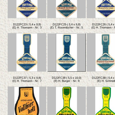
D122FC23 ( 5,4 x 9,8)
D122FC25 ( 5,4 x 9,8)
D122FC26 ( 5,4 x 
(E) H. Thomann - Nr.: 3
(E) T. Rosenlöcher - Nr.: 5
(E) H. Thomann - N
D122FC37 ( 5,3 x 9,8)
D122FC38 ( 5,5 x 10,0)
D122FC3B ( 5,4 x 
(E) H. Thomann - Nr.: 7
(E) H. Burger - Nr.: 8
(E) H. Schmid