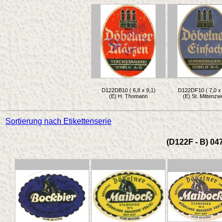
D122DB10 ( 6,8 x 9,1)
D122DF10 ( 7,0 x 
(E) H. Thomann
(E) St. Mittenzw
Sortierung nach Etikettenserie
(D122F - B) 04