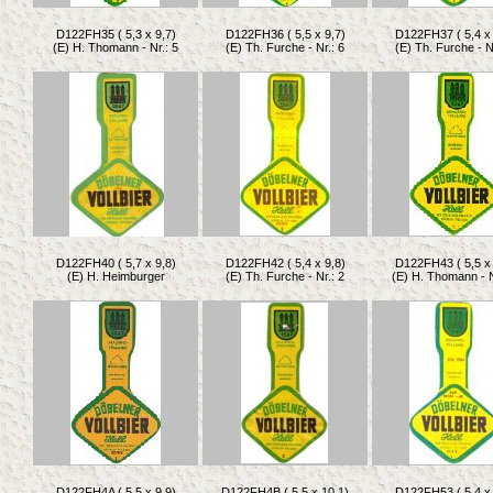
D122FH35 ( 5,3 x 9,7)
D122FH36 ( 5,5 x 9,7)
D122FH37 ( 5,4 x 
(E) H. Thomann - Nr.: 5
(E) Th. Furche - Nr.: 6
(E) Th. Furche - N
D122FH40 ( 5,7 x 9,8)
D122FH42 ( 5,4 x 9,8)
D122FH43 ( 5,5 x 
(E) H. Heimburger
(E) Th. Furche - Nr.: 2
(E) H. Thomann - N
D122FH4A ( 5,5 x 9,9)
D122FH4B ( 5,5 x 10,1)
D122FH53 ( 5,4 x 