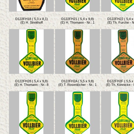
D122FH18 ( 5,3 x 8,1)
D122FH21 ( 5,4 x 9,8)
D122FH22 ( 5,4 x 
(E) H. Streithoff
(E) H. Thomann - Nr.: 1
(E) Th. Furche - N
D122FH28 ( 5,4 x 9,8)
D122FH2A ( 5,5 x 9,8)
D122FH2F ( 5,5 x 
(E) H. Thomann - Nr.: 8
(E) T. Rosenlöcher - Nr.: 1
(E) Th. Könnicke - 