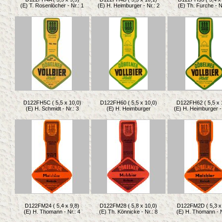
(E) T. Rosenlöcher - Nr.: 1
(E) H. Heimburger - Nr.: 2
(E) Th. Furche - N
D122FH5C ( 5,5 x 10,0)
D122FH60 ( 5,5 x 10,0)
D122FH62 ( 5,5 x 
(E) H. Schmidt - Nr.: 3
(E) H. Heimburger
(E) H. Heimburger - 
D122FM24 ( 5,4 x 9,8)
D122FM28 ( 5,8 x 10,0)
D122FM2D ( 5,3 x 
(E) H. Thomann - Nr.: 4
(E) Th. Könnicke - Nr.: 8
(E) H. Thomann - N