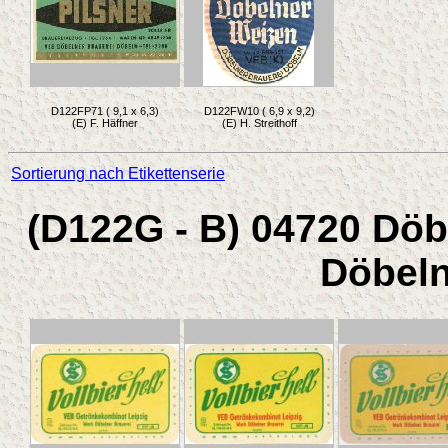
D122FP71 ( 9,1 x 6,3)
D122FW10 ( 6,9 x 9,2)
(E) F. Häffner
(E) H. Streithoff
Sortierung nach Etikettenserie
(D122G - B) 04720 Döb
Döbeln