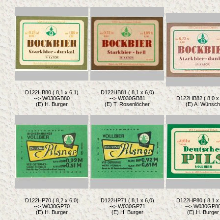
D122HB80 ( 8,1 x 6,1)
D122HB81 ( 8,1 x 6,0)
--> W030GB80
--> W030GB81
D122HB82 ( 8,0 x 
(E) H. Burger
(E) T. Rosenlöcher
(E) A. Wünsch
D122HP70 ( 8,2 x 6,0)
D122HP71 ( 8,1 x 6,0)
D122HP80 ( 8,1 x 
--> W030GP70
--> W030GP71
--> W030GP8
(E) H. Burger
(E) H. Burger
(E) H. Burger