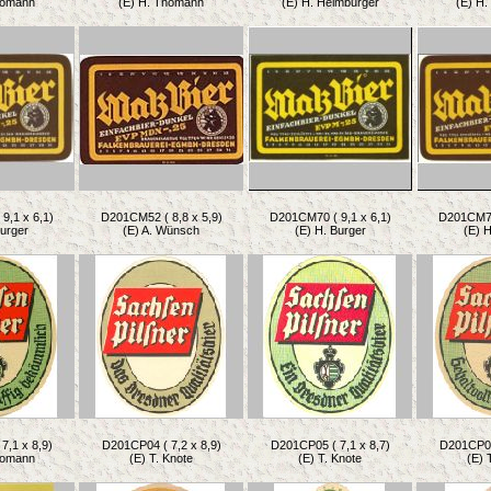
homann
(E) H. Thomann
(E) H. Heimburger
(E) H
9,1 x 6,1)
D201CM52 ( 8,8 x 5,9)
D201CM70 ( 9,1 x 6,1)
D201CM71 
Burger
(E) A. Wünsch
(E) H. Burger
(E) H
7,1 x 8,9)
D201CP04 ( 7,2 x 8,9)
D201CP05 ( 7,1 x 8,7)
D201CP06 
homann
(E) T. Knote
(E) T. Knote
(E) 