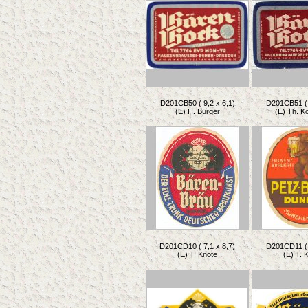
D201CB50 ( 9,2 x 6,1)
D201CB51 ( 
(E) H. Burger
(E) Th. K
D201CD10 ( 7,1 x 8,7)
D201CD11 ( 
(E) T. Knote
(E) T. 