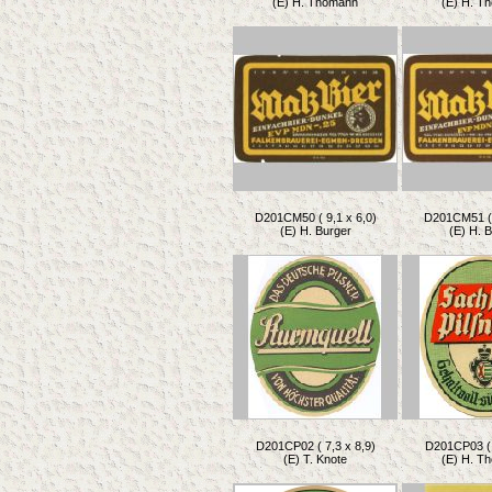
(E) H. Thomann
(E) H. T
D201CM50 ( 9,1 x 6,0)
D201CM51 ( 
(E) H. Burger
(E) H. 
D201CP02 ( 7,3 x 8,9)
D201CP03 ( 
(E) T. Knote
(E) H. T