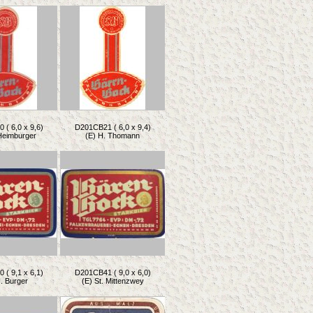
( 6,0 x 9,6)
D201CB21 ( 6,0 x 9,4)
Heimburger
(E) H. Thomann
( 9,1 x 6,1)
D201CB41 ( 9,0 x 6,0)
. Burger
(E) St. Mittenzwey