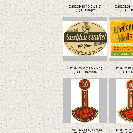
D201CH80 ( 9,0 x 6,0)
D201CL01 ( 
(E) H. Burger
(E) H. 
D201CM0A (11,5 x 9,1)
D201CM10 ( 
(E) H. Thomann
(E) H. T
D201CM21 ( 6,0 x 9,4)
D201CM22 ( 