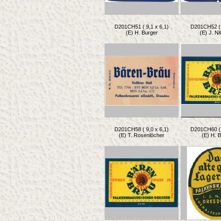
D201CH51 ( 9,1 x 6,1)
D201CH52 ( 
(E) H. Burger
(E) J. N
D201CH58 ( 9,0 x 6,1)
D201CH60 ( 
(E) T. Rosenlöcher
(E) H. 