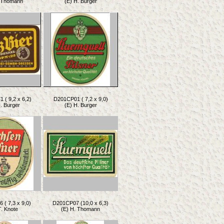
. Thomann
(E) H. Burger
( 9,2 x 6,2)
D201CP01 ( 7,2 x 9,0)
. Burger
(E) H. Burger
( 7,3 x 9,0)
D201CP07 (10,0 x 6,3)
T. Knote
(E) H. Thomann