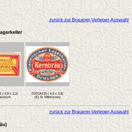
zurück zur Brauerei-Verleger-Auswahl
agerkeller
( 4,8 x 3,2)
D201AX10 ( 4,6 x 3,8)
 anonym
(E) St. Mittenzwey
zurück zur Brauerei-Verleger-Auswahl
äu)