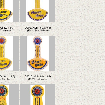
( 6,0 x 9,3)
D201CH0B ( 6,1 x 9,3)
. Thomann
(E) K. Schmädicke
( 6,1 x 9,5)
D201CH0H ( 6,0 x 9,4)
h. Furche
(E) Th. Könnicke