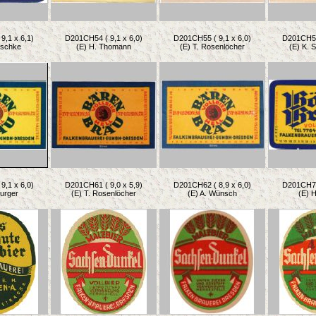
9,1 x 6,1)
D201CH54 ( 9,1 x 6,0)
D201CH55 ( 9,1 x 6,0)
D201CH56 
itschke
(E) H. Thomann
(E) T. Rosenlöcher
(E) K. 
9,1 x 6,0)
D201CH61 ( 9,0 x 5,9)
D201CH62 ( 8,9 x 6,0)
D201CH70 
Burger
(E) T. Rosenlöcher
(E) A. Wünsch
(E) H