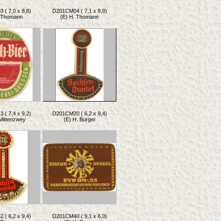
( 7,0 x 8,8)
D201CM04 ( 7,1 x 8,9)
. Thomann
(E) H. Thomann
( 7,4 x 9,2)
D201CM20 ( 6,2 x 9,4)
 Mittenzwey
(E) H. Burger
( 6,2 x 9,4)
D201CM40 ( 9,1 x 6,0)