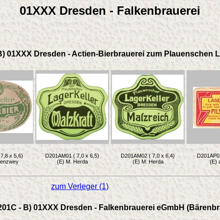
01XXX Dresden - Falkenbrauerei
B) 01XXX Dresden - Actien-Bierbrauerei zum Plauenschen L
7,8 x 5,6)
D201AM01 ( 7,0 x 6,5)
D201AM02 ( 7,0 x 6,4)
D201AP01 
ttenzwey
(E) M. Herda
(E) M. Herda
(E)
zum Verleger (1)
201C - B) 01XXX Dresden - Falkenbrauerei eGmbH (Bärenbr