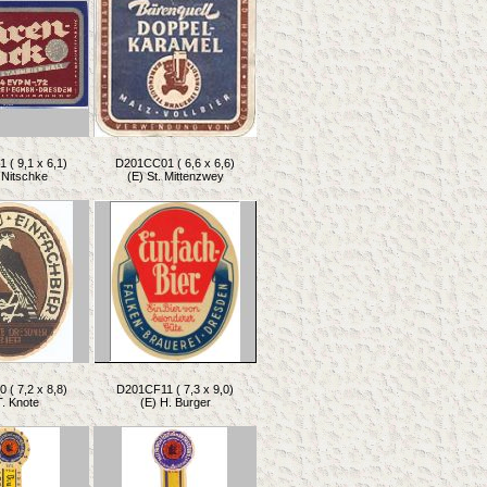
( 9,1 x 6,1)
D201CC01 ( 6,6 x 6,6)
 Nitschke
(E) St. Mittenzwey
( 7,2 x 8,8)
D201CF11 ( 7,3 x 9,0)
T. Knote
(E) H. Burger