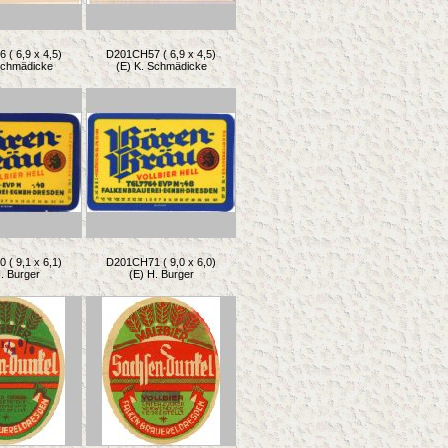
( 6,9 x 4,5)
D201CH57 ( 6,9 x 4,5)
Schmädicke
(E) K. Schmädicke
( 9,1 x 6,1)
D201CH71 ( 9,0 x 6,0)
. Burger
(E) H. Burger