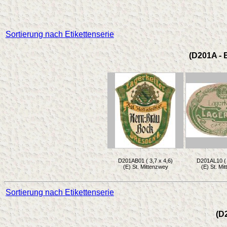
Sortierung nach Etikettenserie
(D201A - 
D201AB01 ( 3,7 x 4,6)
D201AL10 ( 
(E) St. Mittenzwey
(E) St. Mi
Sortierung nach Etikettenserie
(D