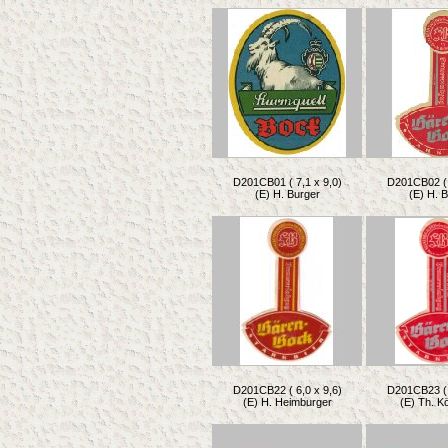
D201CB01 ( 7,1 x 9,0)
D201CB02 ( 
(E) H. Burger
(E) H. 
D201CB22 ( 6,0 x 9,6)
D201CB23 ( 
(E) H. Heimburger
(E) Th. K