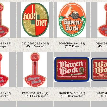
6,3 x 9,5)
D201CB03 ( 8,3 x 10,6)
D201CB10 ( 6,6 x 8,1)
D201CB20 
Burger
(E) H. Streithoff
(E) T. Knote
(E) H. 
6,0 x 9,5)
D201CB30 ( 6,3 x 9,4)
D201CB35 ( 9,7 x 6,8)
D201CB40 
önnicke
(E) H. Heimburger
(E) T. Rosenlöcher
(E) H