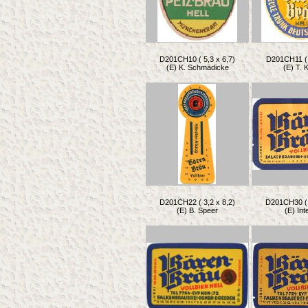
D201CH10 ( 5,3 x 6,7)
D201CH11 ( 
(E) K. Schmädicke
(E) T. 
D201CH22 ( 3,2 x 8,2)
D201CH30 ( 
(E) B. Speer
(E) Int