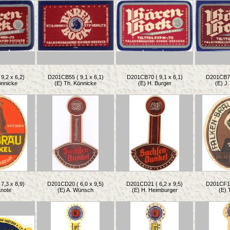
9,2 x 6,2)
D201CB55 ( 9,1 x 6,1)
D201CB70 ( 9,1 x 6,1)
D201CB71 
önnicke
(E) Th. Könnicke
(E) H. Burger
(E) J.
7,3 x 8,9)
D201CD20 ( 6,0 x 9,5)
D201CD21 ( 6,2 x 9,5)
D201CF10 
Knote
(E) A. Wünsch
(E) H. Heimburger
(E) 