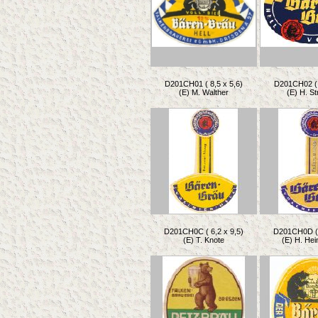
D201CH01 ( 8,5 x 5,6)
D201CH02 ( 
(E) M. Walther
(E) H. Str
D201CH0C ( 6,2 x 9,5)
D201CH0D ( 
(E) T. Knote
(E) H. He