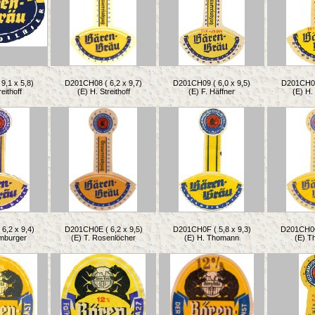
9,1 x 5,8)
D201CH08 ( 6,2 x 9,7)
D201CH09 ( 6,0 x 9,5)
D201CH0A 
eithoff
(E) H. Streithoff
(E) F. Häffner
(E) H
6,2 x 9,4)
D201CH0E ( 6,2 x 9,5)
D201CH0F ( 5,8 x 9,3)
D201CH0G 
imburger
(E) T. Rosenlöcher
(E) H. Thomann
(E) T