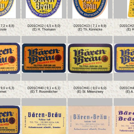
7,2 x 8,8)
D201CH12 ( 6,5 x 8,0)
D201CH13 ( 7,1 x 8,9)
D201CH20 
Knote
(E) H. Thomann
(E) Th. Könnicke
(E) H
9,0 x 6,3)
D201CH40 ( 9,1 x 6,1)
D201CH41 ( 9,0 x 6,0)
D201CH42 
ernet
(E) T. Rosenlöcher
(E) St. Mittenzwey
(E) A