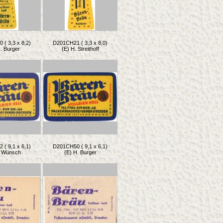
( 3,3 x 8,2)
D201CH21 ( 3,3 x 8,0)
. Burger
(E) H. Streithoff
( 9,1 x 6,1)
D201CH50 ( 9,1 x 6,1)
. Wünsch
(E) H. Burger