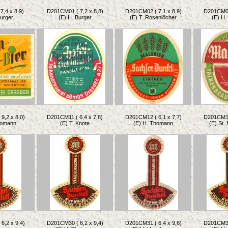
7,4 x 8,9)
D201CM01 ( 7,2 x 8,8)
D201CM02 ( 7,1 x 8,9)
D201CM03 
Burger
(E) H. Burger
(E) T. Rosenlöcher
(E) H
9,2 x 8,0)
D201CM11 ( 6,4 x 7,8)
D201CM12 ( 6,1 x 7,7)
D201CM13 
homann
(E) T. Knote
(E) H. Thomann
(E) St.
6,2 x 9,4)
D201CM30 ( 6,2 x 9,4)
D201CM31 ( 6,4 x 9,6)
D201CM32 