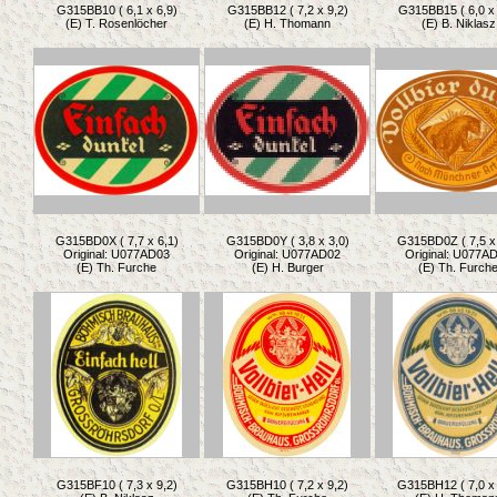
G315BB10 ( 6,1 x 6,9)
G315BB12 ( 7,2 x 9,2)
G315BB15 ( 6,0 x 
(E) T. Rosenlöcher
(E) H. Thomann
(E) B. Niklasz
G315BD0X ( 7,7 x 6,1)
G315BD0Y ( 3,8 x 3,0)
G315BD0Z ( 7,5 x 
Original: U077AD03
Original: U077AD02
Original: U077A
(E) Th. Furche
(E) H. Burger
(E) Th. Furch
G315BF10 ( 7,3 x 9,2)
G315BH10 ( 7,2 x 9,2)
G315BH12 ( 7,0 x 