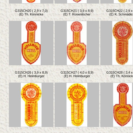
G315CH20 ( 2,9 x 7,0)
G315CH21 ( 3,9 x 8,9)
G315CH22 ( 2,9 x 
(E) Th. Könnicke
(E) T. Rosenlöcher
(E) K. Schmädic
G315CH26 ( 3,9 x 8,9)
G315CH27 ( 4,0 x 8,9)
G315CH28 ( 3,4 x 
(E) H. Heimburger
(E) H. Heimburger
(E) Th. Könnic