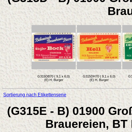
Bra
G315DB70 ( 9,1 x 6,0)
G315DH70 ( 9,1 x 6,0)
G3
(E) H. Burger
(E) H. Burger
Sortierung nach Etikettenserie
(G315E - B) 01900 Gro
Brauereien, BT