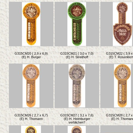
G315CM20 ( 2,9 x 6,9)
G315CM21 ( 3,0 x 7,0)
G315CM22 ( 3,9 x 
(E) H. Burger
(E) H. Streithoff
(E) T. Rosenlöc
G315CM26 ( 2,7 x 6,7)
G315CM27 ( 3,1 x 7,6)
G315CM28 ( 2,7 x 
(E) H. Thomann
(E) H. Heimburger
(E) H. Thoman
verblichen?