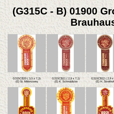
(G315C - B) 01900 G
Brauhaus
G315CB20 ( 3,5 x 7,3)
G315CB21 ( 2,9 x 7,1)
G315CB22 ( 2,9 x 
(E) St. Mittenzwey
(E) K. Schmädicke
(E) H. Streithof