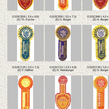
G315CB26 ( 3,9 x 8,8)
G315CB30 ( 3,5 x 7,3)
G315CB40 ( 4,0 x 
(E) Th. Furche
(E) H. Burger
(E) H. Burger
G315CC20 ( 3,5 x 7,3)
G315CC21 ( 2,9 x 6,8)
G315CC30 ( 3,5 x 
(E) F. Häffner
(E) H. Heimburger
(E) H. Burger