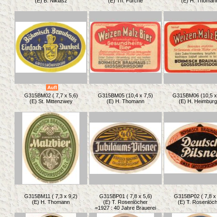
(E) B. Niklasz
(E) Th. Furche
(E) H. Thoman
G315BM02 ( 7,7 x 5,6)
G315BM05 (10,4 x 7,5)
G315BM06 (10,5 x
(E) St. Mittenzwey
(E) H. Thomann
(E) H. Heimburg
G315BM11 ( 7,3 x 9,2)
G315BP01 ( 7,8 x 5,6)
G315BP02 ( 7,8 x 
(E) H. Thomann
(E) T. Rosenlöcher
(E) T. Rosenlöc
=1927 : 40 Jahre Brauerei