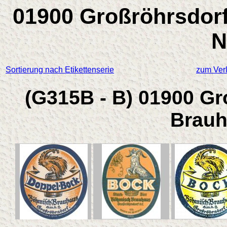
01900 Großröhrsdor
N
Sortierung nach Etikettenserie
zum Verl
(G315B - B) 01900 G
Brau