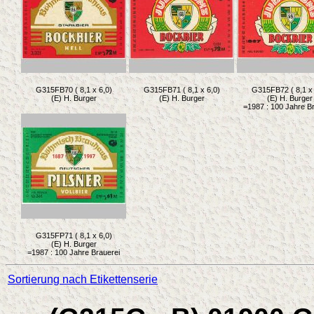
G315FB70 ( 8,1 x 6,0)
G315FB71 ( 8,1 x 6,0)
G315FB72 ( 8,1 x 
(E) H. Burger
(E) H. Burger
(E) H. Burger
=1987 : 100 Jahre B
G315FP71 ( 8,1 x 6,0)
(E) H. Burger
=1987 : 100 Jahre Brauerei
Sortierung nach Etikettenserie