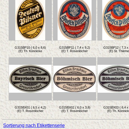
G315BP10 ( 6,0 x 8,6)
G315BP11 ( 7,4 x 9,2)
G315BP12 ( 7,3 x 
(E) Th. Könnicke
(E) T. Rosenlöcher
(E) St. Thieme
G315BX01 ( 6,5 x 4,2)
G315BX02 ( 6,0 x 3,8)
G315BX03 ( 6,4 x 
(E) T. Rosenlöcher
(E) T. Rosenlöcher
(E) Th. Könnic
Sortierung nach Etikettenserie