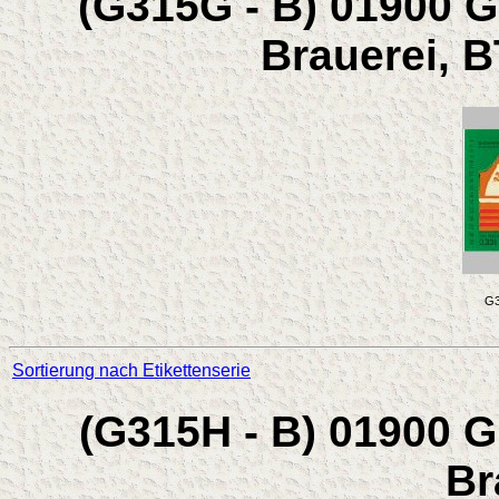
(G315G - B) 01900 G
Brauerei, 
G3
Sortierung nach Etikettenserie
(G315H - B) 01900 
Br