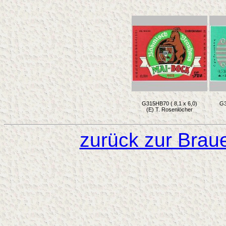
G315HB70 ( 8,1 x 6,0)
G3
(E) T. Rosenlöcher
zurück zur Brau