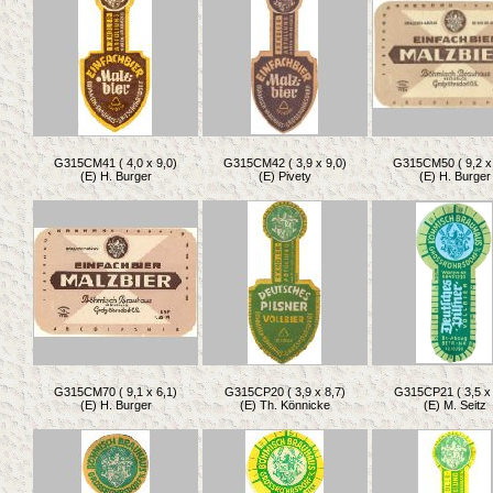
G315CM41 ( 4,0 x 9,0)
G315CM42 ( 3,9 x 9,0)
G315CM50 ( 9,2 x 
(E) H. Burger
(E) Pivety
(E) H. Burger
G315CM70 ( 9,1 x 6,1)
G315CP20 ( 3,9 x 8,7)
G315CP21 ( 3,5 x 
(E) H. Burger
(E) Th. Könnicke
(E) M. Seitz