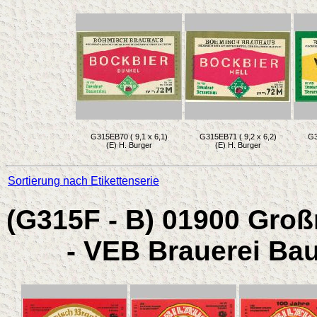
G315EB70 ( 9,1 x 6,1)
G315EB71 ( 9,2 x 6,2)
G3
(E) H. Burger
(E) H. Burger
Sortierung nach Etikettenserie
(G315F - B) 01900 Gro
- VEB Brauerei Ba