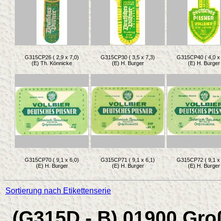
G315CP26 ( 2,9 x 7,0)
G315CP30 ( 3,5 x 7,3)
G315CP40 ( 4,0 x 
(E) Th. Könnicke
(E) H. Burger
(E) H. Burger
G315CP70 ( 9,1 x 6,0)
G315CP71 ( 9,1 x 6,1)
G315CP72 ( 9,1 x 
(E) H. Burger
(E) H. Burger
(E) H. Burger
Sortierung nach Etikettenserie
(G315D - B) 01900 Gr