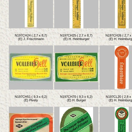
N197CH24 ( 2,7 x 8,7)
N197CH25 ( 2,7 x 8,7)
N197CH26 ( 2,7 x 
(E) J. Frischmann
(E) H. Heimburger
(E) H. Heimburg
N197CH51 ( 9,3 x 6,2)
N197CH70 ( 9,3 x 6,2)
N197CL20 ( 2,8 x 
(E) Pivety
(E) H. Burger
(E) H. Heimburg