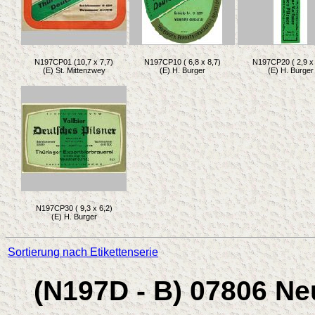
N197CP01 (10,7 x 7,7)
N197CP10 ( 6,8 x 8,7)
N197CP20 ( 2,9 x 
(E) St. Mittenzwey
(E) H. Burger
(E) H. Burger
N197CP30 ( 9,3 x 6,2)
(E) H. Burger
Sortierung nach Etikettenserie
(N197D - B) 07806 Ne