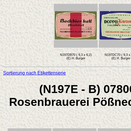
N197DB70 ( 9,3 x 6,2)
N197DC70 ( 9,3 x 
(E) H. Burger
(E) H. Burger
Sortierung nach Etikettenserie
(N197E - B) 0780
Rosenbrauerei Pößnec