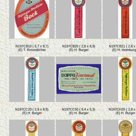
N197CB10 ( 6,7 x 8,7)
N197CB20 ( 2,8 x 8,9)
N197CB21 ( 2,8 x 
(E) T. Rosenlöcher
(E) H. Burger
(E) H. Heimburg
N197CC20 ( 2,9 x 8,9)
N197CC50 ( 9,4 x 6,3)
N197CH20 ( 2,8 x 
(E) H. Burger
(E) H. Burger
(E) H. Burger