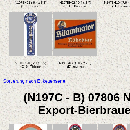
N197BH01 ( 9,4 x 5,5)
N197BH02 ( 9,4 x 5,7)
N197BH10 ( 7,9 x 
(E) H. Burger
(E) Th. Könnicke
(E) H. Thoman
N197BX20 ( 2,7 x 8,5)
N197BX30 (10,7 x 7,6)
(E) St. Thieme
(E) anonym
Sortierung nach Etikettenserie
(N197C - B) 07806 N
Export-Bierbrau