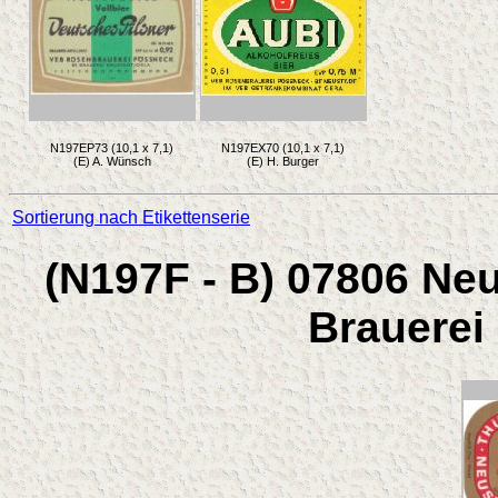
N197EP73 (10,1 x 7,1)
N197EX70 (10,1 x 7,1)
(E) A. Wünsch
(E) H. Burger
Sortierung nach Etikettenserie
(N197F - B) 07806 Neu
Brauerei