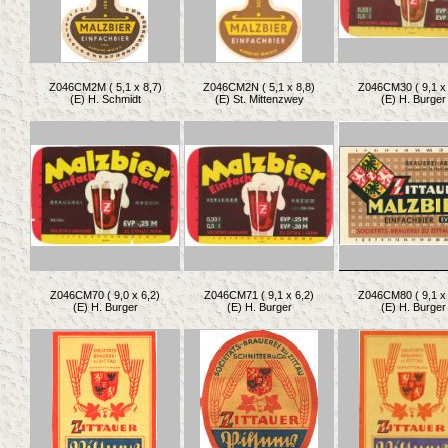
Z046CM2M ( 5,1 x 8,7)
Z046CM2N ( 5,1 x 8,8)
Z046CM30 ( 9,1 x 
(E) H. Schmidt
(E) St. Mittenzwey
(E) H. Burger
Z046CM70 ( 9,0 x 6,2)
Z046CM71 ( 9,1 x 6,2)
Z046CM80 ( 9,1 x 
(E) H. Burger
(E) H. Burger
(E) H. Burger