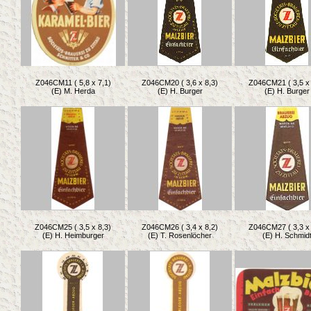
Z046CM11 ( 5,8 x 7,1)
Z046CM20 ( 3,6 x 8,3)
Z046CM21 ( 3,5 x 
(E) M. Herda
(E) H. Burger
(E) H. Burger
Z046CM25 ( 3,5 x 8,3)
Z046CM26 ( 3,4 x 8,2)
Z046CM27 ( 3,3 x 
(E) H. Heimburger
(E) T. Rosenlöcher
(E) H. Schmid