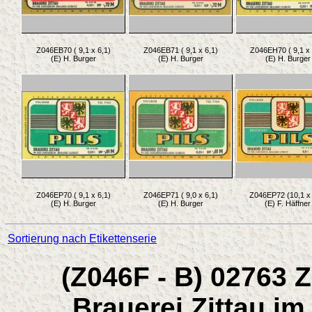
Z046EB70 ( 9,1 x 6,1)
Z046EB71 ( 9,1 x 6,1)
Z046EH70 ( 9,1 x 
(E) H. Burger
(E) H. Burger
(E) H. Burger
Z046EP70 ( 9,1 x 6,1)
Z046EP71 ( 9,0 x 6,1)
Z046EP72 (10,1 x 
(E) H. Burger
(E) H. Burger
(E) F. Häffner
Sortierung nach Etikettenserie
(Z046F - B) 02763 
Brauerei Zittau i