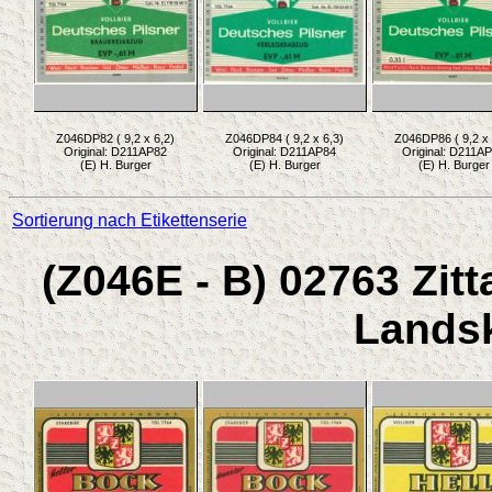
Z046DP82 ( 9,2 x 6,2)
Z046DP84 ( 9,2 x 6,3)
Z046DP86 ( 9,2 x 
Original: D211AP82
Original: D211AP84
Original: D211A
(E) H. Burger
(E) H. Burger
(E) H. Burger
Sortierung nach Etikettenserie
(Z046E - B) 02763 Zitt
Landsk