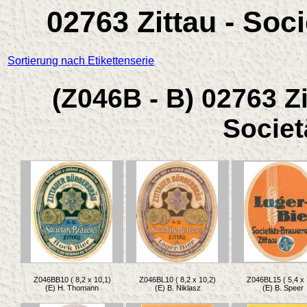
02763 Zittau - Soc
Sortierung nach Etikettenserie
(Z046B - B) 02763 Zi
Societ
Z046BB10 ( 8,2 x 10,1)
Z046BL10 ( 8,2 x 10,2)
Z046BL15 ( 5,4 x 
(E) H. Thomann
(E) B. Niklasz
(E) B. Speer