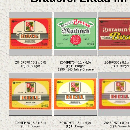
Z046FB70 ( 8,2 x 6,0)
Z046FB75 ( 8,1 x 6,0)
Z046FB80 ( 8,1 x 
(E) H. Burger
(E) H. Burger
(E) H. Burger
=1990 : 145 Jahre Brauerei
Z046FH70 ( 8,2 x 6,1)
Z046FH71 ( 8,1 x 6,0)
Z046FH72 ( 8,0 x 
(E) H. Burger
(E) H. Burger
(E) A. Wünsch