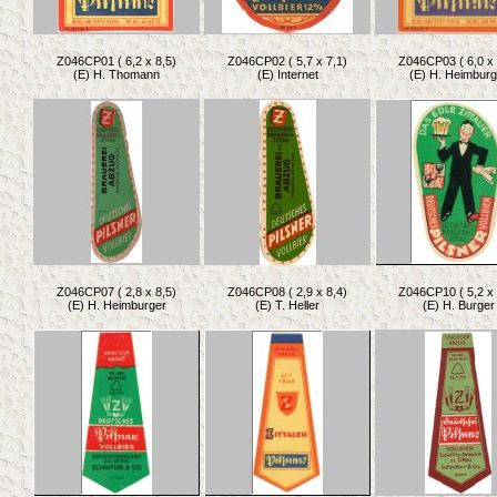
Z046CP01 ( 6,2 x 8,5)
Z046CP02 ( 5,7 x 7,1)
Z046CP03 ( 6,0 x 
(E) H. Thomann
(E) Internet
(E) H. Heimburg
Z046CP07 ( 2,8 x 8,5)
Z046CP08 ( 2,9 x 8,4)
Z046CP10 ( 5,2 x 
(E) H. Heimburger
(E) T. Heller
(E) H. Burger