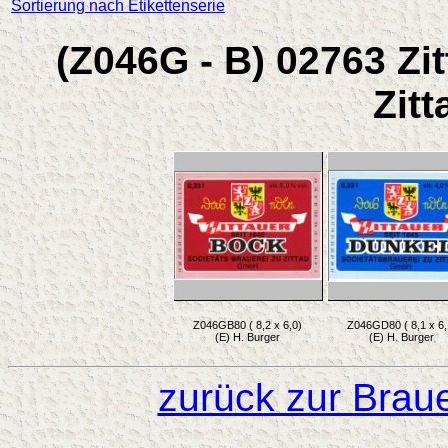
Sortierung nach Etikettenserie
(Z046G - B) 02763 Zit
Zit
Z046GB80 ( 8,2 x 6,0)
Z046GD80 ( 8,1 x 6,
(E) H. Burger
(E) H. Burger
zurück zur Brau