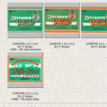
Z046FP80 ( 8,2 x 6,0)
Z046FP81 ( 8,2 x 6,1)
Z046FP82 ( 8,1 x 
(E) H. Burger
(E) H. Burger
(E) H. Burger
=1985 : 140 Jahre Brauerei
Z046FP90 ( 8,2 x 6,1)
(E) H. Burger
=1988 : 750 Jahre Zittau