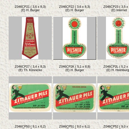
Z046CP21 ( 3,6 x 8,3)
Z046CP22 ( 3,6 x 8,3)
Z046CP23 ( 3,5 x 
(E) H. Burger
(E) H. Burger
(E) Internet
Z046CP27 ( 3,4 x 8,3)
Z046CP2K ( 5,1 x 8,8)
Z046CP2L ( 5,2 x 
(E) Th. Könnicke
(E) H. Burger
(E) H. Heimburg
Z046CP50 ( 9,1 x 6,2)
Z046CP51 ( 9,0 x 6,1)
Z046CP52 ( 9,0 x 