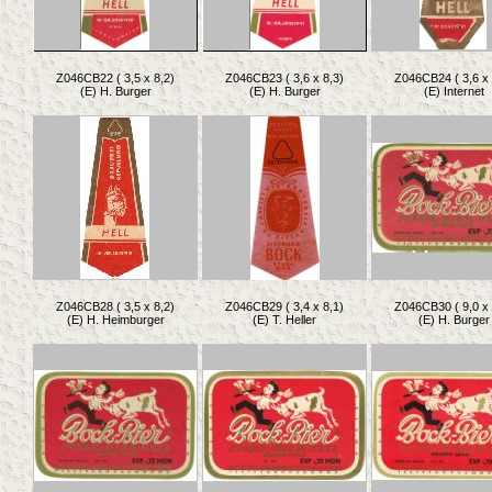
Z046CB22 ( 3,5 x 8,2)
Z046CB23 ( 3,6 x 8,3)
Z046CB24 ( 3,6 x 
(E) H. Burger
(E) H. Burger
(E) Internet
Z046CB28 ( 3,5 x 8,2)
Z046CB29 ( 3,4 x 8,1)
Z046CB30 ( 9,0 x 
(E) H. Heimburger
(E) T. Heller
(E) H. Burger