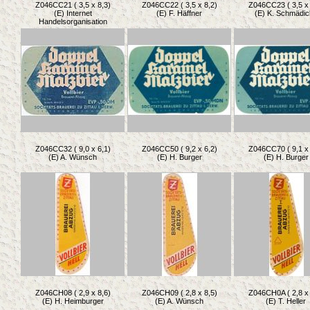
Z046CC21 ( 3,5 x 8,3)
Z046CC22 ( 3,5 x 8,2)
Z046CC23 ( 3,5 x 
(E) Internet
(E) F. Häffner
(E) K. Schmädic
Handelsorganisation
Z046CC32 ( 9,0 x 6,1)
Z046CC50 ( 9,2 x 6,2)
Z046CC70 ( 9,1 x 
(E) A. Wünsch
(E) H. Burger
(E) H. Burger
Z046CH08 ( 2,9 x 8,6)
Z046CH09 ( 2,8 x 8,5)
Z046CH0A ( 2,8 x 
(E) H. Heimburger
(E) A. Wünsch
(E) T. Heller