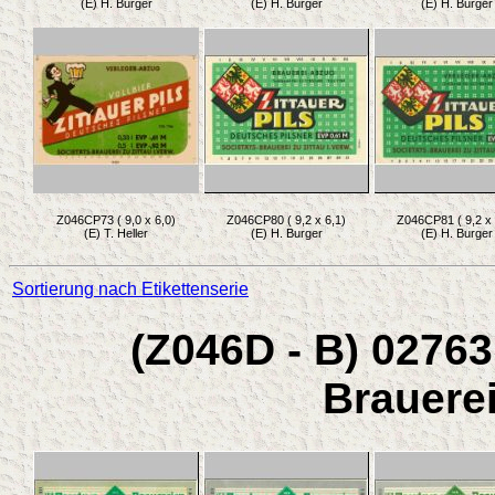
(E) H. Burger
(E) H. Burger
(E) H. Burger
Z046CP73 ( 9,0 x 6,0)
Z046CP80 ( 9,2 x 6,1)
Z046CP81 ( 9,2 x 
(E) T. Heller
(E) H. Burger
(E) H. Burger
Sortierung nach Etikettenserie
(Z046D - B) 02763
Brauerei