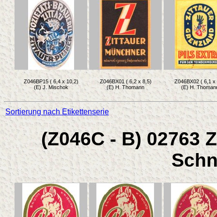
Z046BP15 ( 6,4 x 10,2)
Z046BX01 ( 6,2 x 8,5)
Z046BX02 ( 6,1 x 
(E) J. Mischok
(E) H. Thomann
(E) H. Thoman
Sortierung nach Etikettenserie
(Z046C - B) 02763 Z
Schn