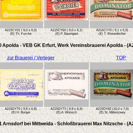
A215CY01 ( 9,0 x 6,0)
A215CY50 ( 9,0 x 6,1)
A215CY70 ( 9,1 x 5,9)
(E) Th. Furche
(E) P. Baumgart
(E) T. Rosenlöcher
 Apolda - VEB GK Erfurt, Werk Vereinsbrauerei Apolda - (
zur Brauerei / Verleger
TOP
A215DY70 ( 9,8 x 6,9)
A215DY73 ( 9,9 x 6,9)
A215DY82 (10,0 x 7,0)
(E) H. Burger
(E) A. Wünsch
(E) St. Mittenzwey
 Arnsdorf bei Mittweida - Schloßbrauerei Max Nitzsche - (