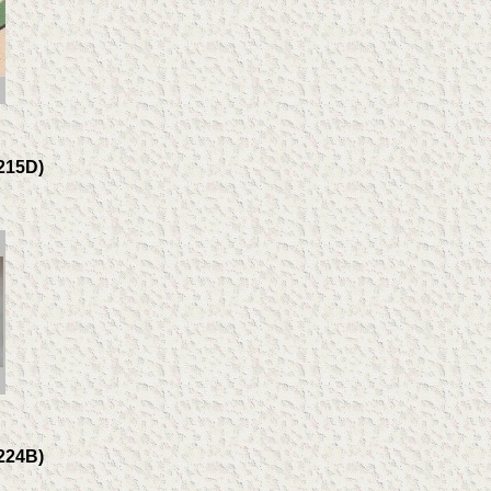
A215D)
A224B)