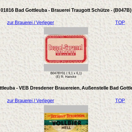
01816 Bad Gottleuba - Brauerei Traugott Schütze - (B047B)
zur Brauerei / Verleger
TOP
B047BY01 ( 9,1 x 6,1)
(E) R. Hanske
tleuba - VEB Dresdener Brauereien, Außenstelle Bad Gottl
zur Brauerei / Verleger
TOP