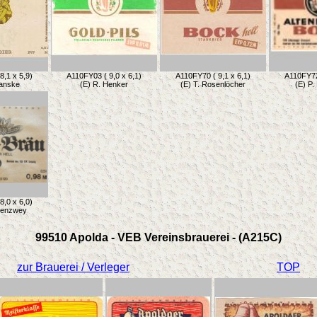
8,1 x 5,9)
A110FY03 ( 9,0 x 6,1)
A110FY70 ( 9,1 x 6,1)
A110FY72 
Hanske
(E) R. Henker
(E) T. Rosenlöcher
(E) P.
8,0 x 6,0)
ttenzwey
99510 Apolda - VEB Vereinsbrauerei - (A215C)
zur Brauerei / Verleger
TOP