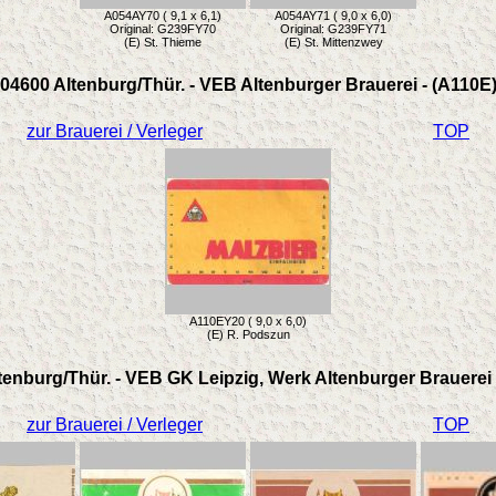
A054AY70 ( 9,1 x 6,1)
A054AY71 ( 9,0 x 6,0)
Original: G239FY70
Original: G239FY71
(E) St. Thieme
(E) St. Mittenzwey
04600 Altenburg/Thür. - VEB Altenburger Brauerei - (A110E
zur Brauerei / Verleger
TOP
A110EY20 ( 9,0 x 6,0)
(E) R. Podszun
tenburg/Thür. - VEB GK Leipzig, Werk Altenburger Brauerei 
zur Brauerei / Verleger
TOP