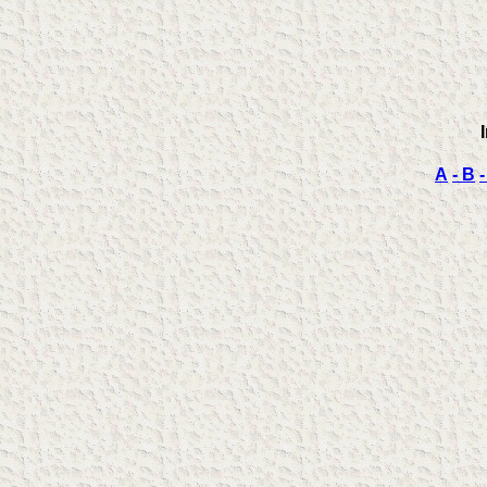
A
- B
-