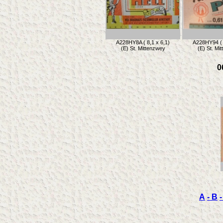
A228HY8A ( 8,1 x 6,1)
A228HY94 ( 
(E) St. Mittenzwey
(E) St. Mi
0
A
- B
-