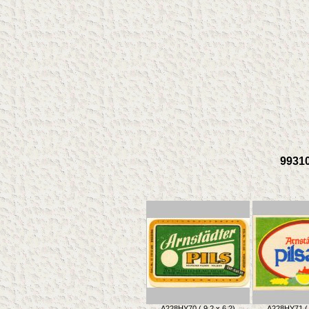
99310
A228HY70 ( 9,2 x 6,2)
A228HY71 ( 