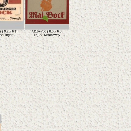
( 9,2 x 6,1)
A110FY80 ( 8,0 x 6,0)
 Baumgart
(E) St. Mittenzwey