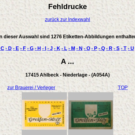
Fehldrucke
zurück zur Indexwahl
In dieser Auswahl sind 1276 Etiketten-Abbildungen enthalte
 C
- D
- E
- F
- G
- H
- I
- J
- K
- L
- M
- N
- O
- P
- Q
- R
- S
- T
- U
A ...
17415 Ahlbeck - Niederlage - (A054A)
zur Brauerei / Verleger
TOP