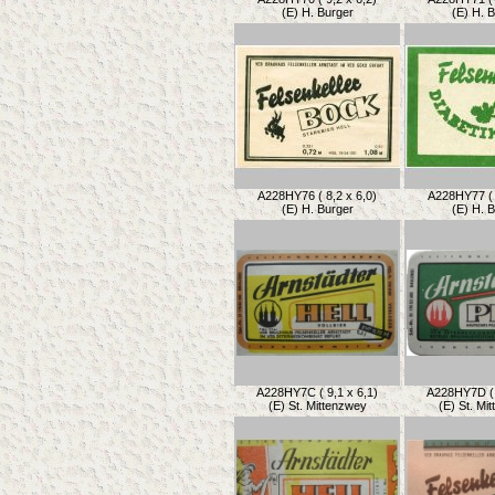
(E) H. Burger
(E) H. 
A228HY76 ( 8,2 x 6,0)
A228HY77 ( 
(E) H. Burger
(E) H. 
A228HY7C ( 9,1 x 6,1)
A228HY7D ( 
(E) St. Mittenzwey
(E) St. Mi