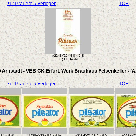
zur Brauerei / Verleger
TOP
A224BY20 ( 5,0 x 9,3)
(E) M. Herda
 Arnstadt - VEB GK Erfurt, Werk Brauhaus Felsenkeller - (
zur Brauerei / Verleger
TOP
8,1 x 5,9)
A228HY72 ( 8,1 x 6,0)
A228HY73 ( 8,0 x 6,0)
A228HY74 