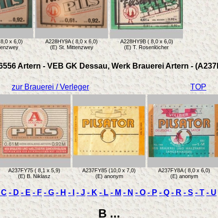
8,0 x 6,0)
A228HY9A ( 8,0 x 6,0)
A228HY9B ( 8,0 x 6,0)
ttenzwey
(E) St. Mittenzwey
(E) T. Rosenlöcher
6556 Artern - VEB GK Dessau, Werk Brauerei Artern - (A237
zur Brauerei / Verleger
TOP
A237FY75 ( 8,1 x 5,9)
A237FY85 (10,0 x 7,0)
A237FY8A ( 8,0 x 6,0)
(E) B. Niklasz
(E) anonym
(E) anonym
 C
- D
- E
- F
- G
- H
- I
- J
- K
- L
- M
- N
- O
- P
- Q
- R
- S
- T
- U
B ...