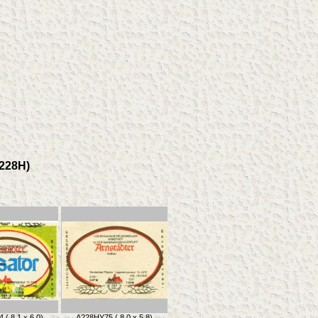
A228H)
( 8,1 x 6,0)
A228HY75 ( 8,0 x 5,8)