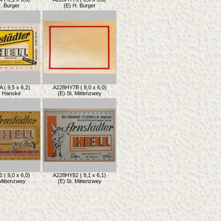
. Burger
(E) H. Burger
( 9,5 x 6,2)
A228HY7B ( 8,0 x 6,0)
. Hanske
(E) St. Mittenzwey
( 9,0 x 6,0)
A228HY82 ( 8,1 x 6,1)
 Mittenzwey
(E) St. Mittenzwey