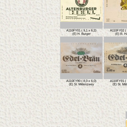
A110FY01 ( 9,1 x 6,2)
A110FY02 ( 
(E) H. Burger
(E) R. 
A110FY90 ( 8,0 x 6,0)
A110FY91 ( 
(E) St. Mittenzwey
(E) St. Mi