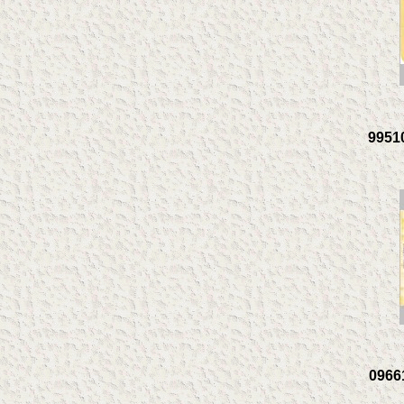
99510
09661