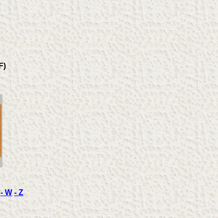
F)
- W
- Z